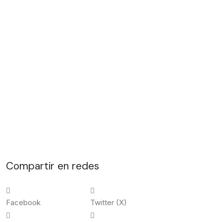
Ideas de Negocio Online
6 de junio de 2024
Cómo Empezar a Vender mi Producto
Online
24 de mayo de 2024
Compartir en redes
Facebook
Twitter (X)