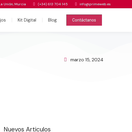
La Unión, Murcia
(+34) 613 704 145
info@primeweb.es
jos
Kit Digital
Blog
Contáctanos
marzo 15, 2024
Nuevos Articulos